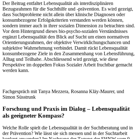
Der Beitrag entfaltet Lebensqualität als interdisziplinären
Bezugsrahmen für die Suchthilfe und -prävention. Es wird gezeigt,
dass Suchtprobleme nicht allein über klinische Diagnosen oder
konsumbezogene Erfolgskriterien verstanden werden können,
sondern immer auch in ihrer sozialen Dimension zu betrachten sind.
Vor dem Hintergrund dieses bio-psycho-sozialen Verständnisses
ergänzt Lebensqualität den Blick auf Sucht um einen normativen
Orientierungsrahmen, der objektive Verwirklichungschancen und
subjektive Wahrnehmung verbindet. Damit rückt Lebensqualität
konsumbezogene Ziele in den Zusammenhang von Lebensführung,
Alltag und Teilhabe. Abschliessend wird gezeigt, wie diese
Perspektive im doppelten Fokus Sozialer Arbeit fruchtbar gemacht
werden kann.
Fachgespräch mit Tanya Mezzera, Rosanna Kläy-Maurer, und
Simon Süsstrunk
Forschung und Praxis im Dialog – Lebensqualität
als geeigneter Kompass?
Welche Rolle spielt die Lebensqualität in der Suchtberatung und in
der Prävention? Wie lässt sie sich messen und in der Suchtarbeit
konkret anwenden? Im Nachgang der Tagung der FHNW vom 9.