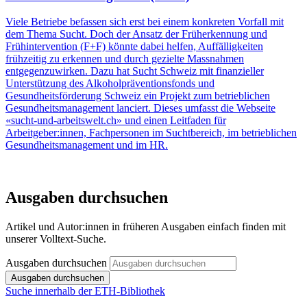
Viele Betriebe befassen sich erst bei einem konkreten Vorfall mit
dem Thema Sucht. Doch der Ansatz der Früherkennung und
Frühintervention (F+F) könnte dabei helfen, Auffälligkeiten
frühzeitig zu erkennen und durch gezielte Massnahmen
entgegenzuwirken. Dazu hat Sucht Schweiz mit finanzieller
Unterstützung des Alkoholpräventionsfonds und
Gesundheitsförderung Schweiz ein Projekt zum betrieblichen
Gesundheitsmanagement lanciert. Dieses umfasst die Webseite
«sucht-und-arbeitswelt.ch» und einen Leitfaden für
Arbeitgeber:innen, Fachpersonen im Suchtbereich, im betrieblichen
Gesundheitsmanagement und im HR.
Ausgaben durchsuchen
Artikel und Autor:innen in früheren Ausgaben einfach finden mit
unserer Volltext-Suche.
Ausgaben durchsuchen
Ausgaben durchsuchen
Suche innerhalb der ETH-Bibliothek