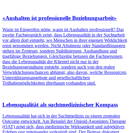
«Aushalten ist professionelle Beziehungsarbeit»
Wann ist Eingreifen nötig, wann ist Aushalten professionell? Das
zweite Fachgespräch zeigt, dass Lebensqualität in der Suchtarbeit
vor allem dort entsteht, wo Menschen in ihrer eigenen Wirklichkeit
ernst genommen werden. Nicht Abstinenz oder Standardlösungen
stehen im Zentrum, sondern Stabilisierung, Aushandlung und
tragfähige Beziehungen. Gleichzeitig betonen die Fachpersonen,
dass die Lebensqualität der Klientel nicht nur in der
Beziehungsgestaltung entsteht, sondern auch von den realen
Verwirklichungschancen abhängt, also davon, welche Ressourcen,
Unterstützungsangebote und gesellschaftlichen
Teilhabemöglichkeiten überhaupt vorhanden sind.
Lebensqualität als suchtmedizinischer Kompass
Lebensqualität hat sich in der Suchtmedizin zu einem zentralen
Outcome entwickelt. Am Beispiel der Opioid-Agonisten-Therapie
(OAT) zeigt sich, dass medizinische Wirksamkeit und subjektives
Erleben eng miteinander verknüpft sind. Der Beitrag diskutiert