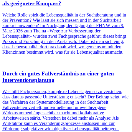
als geeigneter Kompass?
Welche Rolle spielt die Lebensqualität in der Suchtberatung und in
der Prävention? Wie lässt sie sich messen und in der Suchtarbeit
konkret anwenden? Im Nachgang der Tagung der FHNW vom 9.
März 2026 zum Thema «Wege zur Verbesserung der
Lebensqualität» wurden zwei Fachgespräche geführt; dieses bringt
Praxis und Forschung in den Austausch. Dabei ist man sich einig,
dass Lebensqualität dort praxisnah wird, wo gemeinsam mit den
Klient:innen bestimmt wird, was für sie Lebensqualität ausmacht.
Durch ein gutes Fallverständnis zu einer guten
Interventionsplanung
Was hilft Fachpersonen, komplexe Lebenslagen so zu verstehen,
dass daraus passende Unterstützung entsteht? Der Beitrag zeigt, wie
das Verfahren der Systemmodellierung in der Suchtarbeit
Fallverstehen vertieft, individuelle und umweltbezogene
Wirkzusammenhänge sichtbar macht und kollaborative
Arbeitsweisen stärkt. Verstehen ist dabei mehr als Analyse: Als
Wirkfaktor kann es Veränderungsprozesse anstossen und zur
Förderung subjektiver wie objektiver Lebensqualität beitragen.