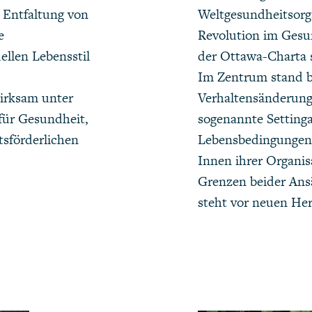
 Entfaltung von
Weltgesundheitsorga
e
Revolution im Gesun
ellen Lebensstil
der Ottawa-Charta 
Im Zentrum stand bi
wirksam unter
Verhaltensänderun
 für Gesundheit,
sogenannte Settinga
tsförderlichen
Lebensbedingungen 
Innen ihrer Organis
Grenzen beider Ans
steht vor neuen He