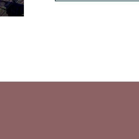
Suc
Ge
Version
Di