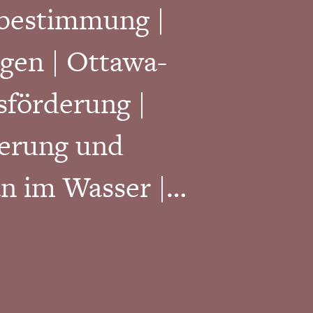
CHF
22.00
bestimmung |
gen | Ottawa-
Zum Warenkorb hinzufügen
förderung |
derung und
n im Wasser |
halten | Recovery