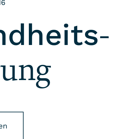
16
­
dheits
rung
len