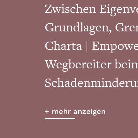
Zwischen Eigenv
Grundlagen, Gre
Charta | Empowe
Wegbereiter bei
Schadenminderun
Soziale Ungleich
+ mehr anzeigen
durch Peerarbeit