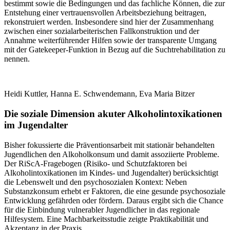
bestimmt sowie die Bedingungen und das fachliche Können, die zur
Entstehung einer vertrauensvollen Arbeitsbeziehung beitragen,
rekonstruiert werden. Insbesondere sind hier der Zusammenhang
zwischen einer sozialarbeiterischen Fallkonstruktion und der
Annahme weiterführender Hilfen sowie der transparente Umgang
mit der Gatekeeper-Funktion in Bezug auf die Suchtrehabilitation zu
nennen.
Heidi Kuttler, Hanna E. Schwendemann, Eva Maria Bitzer
Die soziale Dimension akuter Alkoholintoxikationen
im Jugendalter
Bisher fokussierte die Präventionsarbeit mit stationär behandelten
Jugendlichen den Alkoholkonsum und damit assoziierte Probleme.
Der RiScA-Fragebogen (Risiko- und Schutzfaktoren bei
Alkoholintoxikationen im Kindes- und Jugendalter) berücksichtigt
die Lebenswelt und den psychosozialen Kontext: Neben
Substanzkonsum erhebt er Faktoren, die eine gesunde psychosoziale
Entwicklung gefährden oder fördern. Daraus ergibt sich die Chance
für die Einbindung vulnerabler Jugendlicher in das regionale
Hilfesystem. Eine Machbarkeitsstudie zeigte Praktikabilität und
Akzeptanz in der Praxis.